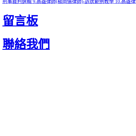
刑事裁判選輯
9.高雄律師(楊岡儒律師)-訴狀範例教學
10.高雄
留言板
聯絡我們