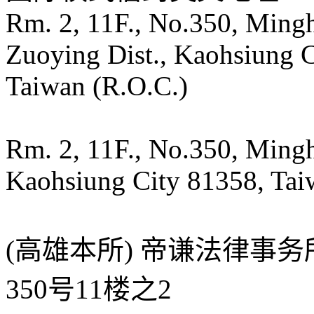
Rm. 2, 11F., No.350, Mingh
Zuoying Dist., Kaohsiung 
Taiwan (R.O.C.)
Rm. 2, 11F., No.350, Mingh
Kaohsiung City 81358, Tai
(高雄本所) 帝谦法律事
350号11楼之2