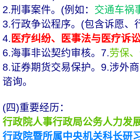
刑事案件。
例如：
交通车祸
2.
(
行政争讼程序。
包含诉愿、
3.
(
医疗纠纷、医事法与医疗诉
4.
海事非讼契约审核。
劳保、
6.
7.
证券期货交易保护。
涉外商
8.
9.
谘询。
四
重要经历：
(
)
行政院人事行政局公务人力发
行政院暨所属中央机关科长研