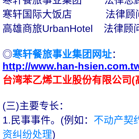
寒轩国际大饭店
法律顾
高雄商旅
法律顾
UrbanHotel
寒轩餐旅事业集团网址
：
◎
http://www.han-hsien.com.t
台湾苯乙烯工业股份有限公司
(
三
主要专长：
(
)
民事事件。
例如：
不动产契
1.
(
资纠纷处理
)