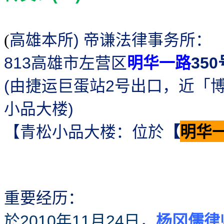
高雄本所
帝谦法律事务所：
)
(
高雄市左营区
明华一路
813
350
由捷运巨蛋站
号出口，近「
(
2
小品大楼
)
【青松小品大楼：位於
【
明华
重要经历：
於
年
月
日，
杨冈儒律
2010
11
24